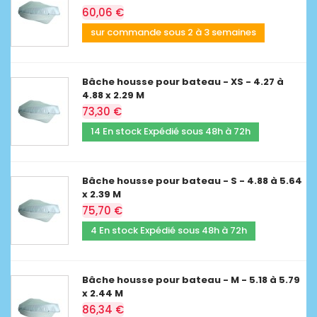
60,06 €
sur commande sous 2 à 3 semaines
Bâche housse pour bateau - XS - 4.27 à
4.88 x 2.29 M
73,30 €
14 En stock Expédié sous 48h à 72h
Bâche housse pour bateau - S - 4.88 à 5.64
x 2.39 M
75,70 €
4 En stock Expédié sous 48h à 72h
Bâche housse pour bateau - M - 5.18 à 5.79
x 2.44 M
86,34 €