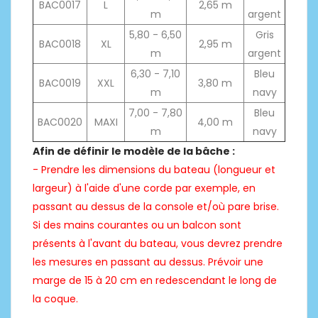
BAC0017
L
2,65 m
m
argent
5,80 - 6,50
Gris
BAC0018
XL
2,95 m
m
argent
6,30 - 7,10
Bleu
BAC0019
XXL
3,80 m
m
navy
7,00 - 7,80
Bleu
BAC0020
MAXI
4,00 m
m
navy
Afin de définir le modèle de la bâche :
- Prendre les dimensions du bateau (longueur et
largeur) à l'aide d'une corde par exemple, en
passant au dessus de la console et/où pare brise.
Si des mains courantes ou un balcon sont
présents à l'avant du bateau, vous devrez prendre
les mesures en passant au dessus. Prévoir une
marge de 15 à 20 cm en redescendant le long de
la coque.