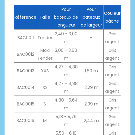
Pour
Pour
Couleur
Référence
Taille
bateaux de
bateaux
bâche
longueur
de largeur
2,40 - 3,00
Gris
BAC0011
Tender
-
m
argent
Maxi
3,00 - 3,60
Gris
BAC0012
-
Tender
m
argent
4,27 - 4,88
Gris
BAC0013
XXS
1,80 m
m
argent
4,27 - 4,88
Gris
BAC0014
XS
2,29 m
m
argent
4,88 - 5,64
Gris
BAC0015
S
2,39 m
m
argent
5,18 - 5,79
Gris
BAC0016
M
2,44 m
m
argent
5,50 - 6,10
Gris