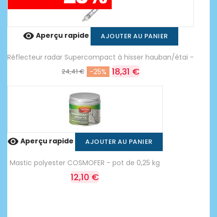

Aperçu rapide
AJOUTER AU PANIER
Réflecteur radar Supercompact à hisser hauban/étai -
18,31 €
24,41 €
-25%

Aperçu rapide
AJOUTER AU PANIER
Mastic polyester COSMOFER - pot de 0,25 kg
12,10 €