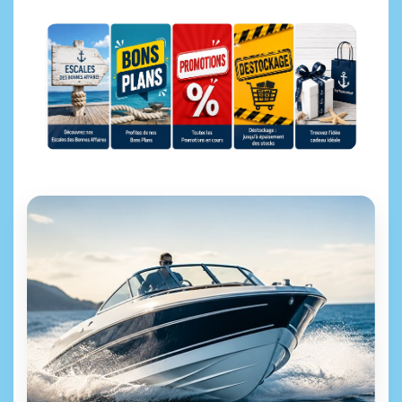
Escales des bonnes affaires
Bons Plans
Promotions
Déstockage
Idées cadeaux