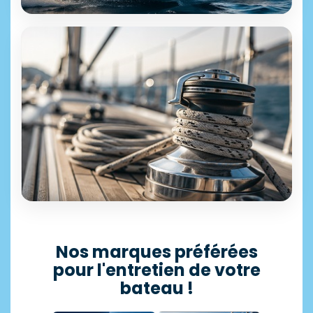
ÉQUIPEMENT & ACCESSOIRES
+25 000 références disponibles
Motonautisme
Découvrir →
SÉLECTION PROFESSIONNELLE
Accastillage
Nos marques préférées
pour l'entretien de votre
11 500 articles en stock
bateau !