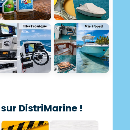
 sur DistriMarine !
Déstockage
Idées cadeaux