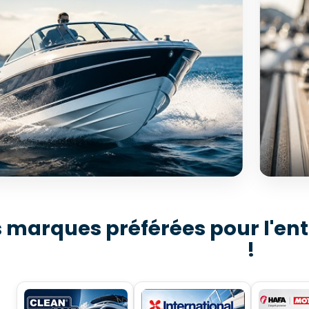
PEMENT & ACCESSOIRES
SÉL
 marques préférées pour l'ent
Ac
 000 références disponibles
!
tonautisme
11
ouvrir →
D