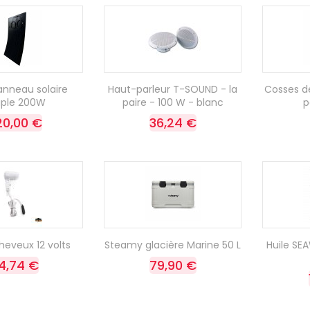
anneau solaire
Haut-parleur T-SOUND - la
Cosses de
uple 200W
paire - 100 W - blanc
p
20,00 €
36,24 €
eveux 12 volts
Steamy glacière Marine 50 L
Huile SE
4,74 €
79,90 €