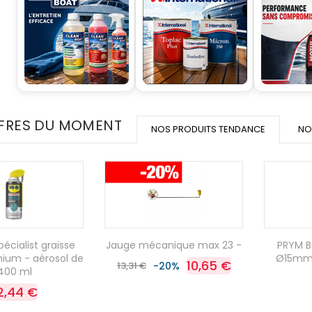
FRES DU MOMENT
NOS PRODUITS TENDANCE
NO
cialist graisse
Jauge mécanique max 23 -
PRYM B
thium - aérosol de
Ø15mm à
10,65 €
13,31 €
-20%
400 ml
2,44 €