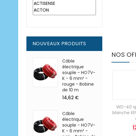
NOUVEAUX PRODUITS
NOS OF
Câble
électrique
souple - HO7V-
K - 6 mm² -
rouge - Bobine
de 10 m
14,62 €
WD-40 spé
blanche li
Câble
électrique
souple - HO7V-
1
K - 6 mm² -