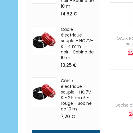
noir - Bobine de
10 m
14,62 €
Câble
électrique
GALIX P
souple - HO7V-
so
K - 4 mm² -
noir - Bobine de
2
10 m
10,25 €
Câble
électrique
souple - HO7V-
K - 2.5 mm² -
rouge - Bobine
Sèche ch
de 10 m
2
7,20 €