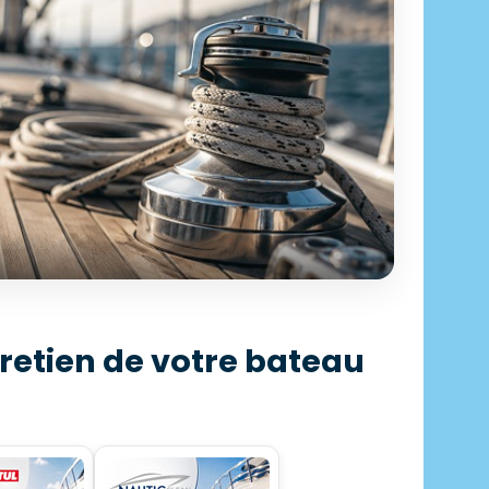
ECTION PROFESSIONNELLE
retien de votre bateau
castillage
 500 articles en stock
écouvrir →