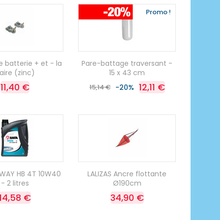
Promo !
 batterie + et - la
Pare-battage traversant -
aire (zinc)
15 x 43 cm
11,40 €
12,11 €
15,14 €
-20%
AWAY HB 4T 10W40
LALIZAS Ancre flottante
- 2 litres
Ø190cm
14,58 €
34,90 €