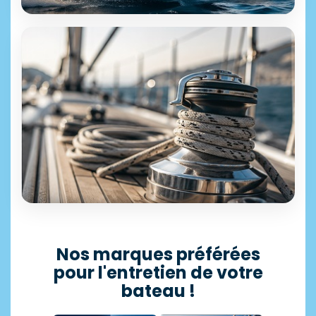
ÉQUIPEMENT & ACCESSOIRES
+25 000 références disponibles
Motonautisme
Découvrir →
SÉLECTION PROFESSIONNELLE
Accastillage
Nos marques préférées
pour l'entretien de votre
11 500 articles en stock
bateau !