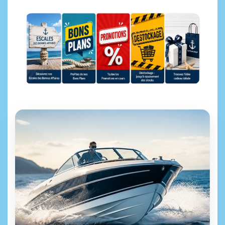
Escales des bonnes affaires
Bons Plans
Promotions
Déstockage
Idées cadeaux