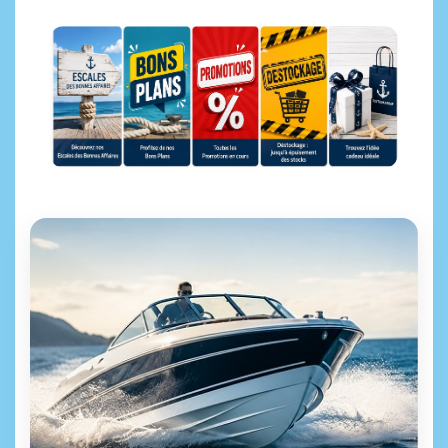
Escales des bonnes affaires
Bons Plans
Promotions
Déstockage
Idées cadeaux