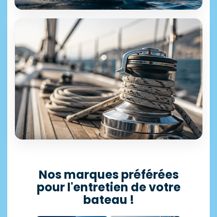
ÉQUIPEMENT & ACCESSOIRES
+25 000 références disponibles
Motonautisme
Découvrir →
SÉLECTION PROFESSIONNELLE
Accastillage
Nos marques préférées
pour l'entretien de votre
11 500 articles en stock
bateau !