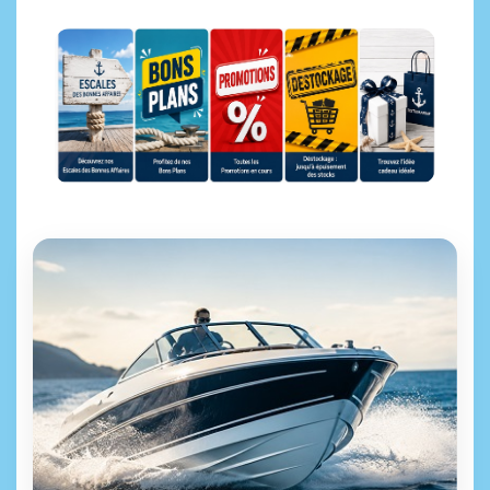
Escales des bonnes affaires
Bons Plans
Promotions
Déstockage
Idées cadeaux