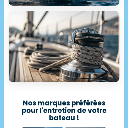
ÉQUIPEMENT & ACCESSOIRES
+25 000 références disponibles
Motonautisme
Découvrir →
SÉLECTION PROFESSIONNELLE
Accastillage
Nos marques préférées
pour l'entretien de votre
11 500 articles en stock
bateau !