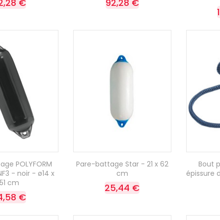
2,28 €
92,28 €
tage POLYFORM
Pare-battage Star - 21 x 62
Bout 
NF3 - noir - ø14 x
cm
épissure d
51 cm
25,44 €
4,58 €