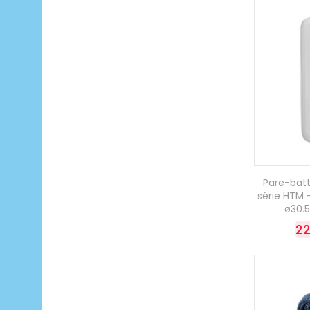
Pare-bat
série HTM 
ø30.
22