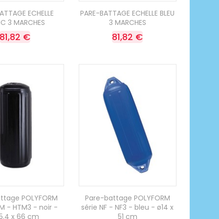
ATTAGE ECHELLE
PARE-BATTAGE ECHELLE BLEU
NC 3 MARCHES
3 MARCHES
81,82 €
81,82 €
attage POLYFORM
Pare-battage POLYFORM
M - HTM3 - noir -
série NF - NF3 - bleu - ø14 x
5.4 x 66 cm
51 cm