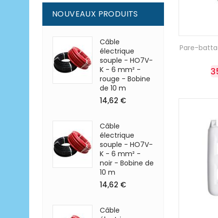
NOUVEAUX PRODUITS
Câble
Pare-batta
électrique
souple - HO7V-
K - 6 mm² -
3
rouge - Bobine
de 10 m
14,62 €
Câble
électrique
souple - HO7V-
K - 6 mm² -
noir - Bobine de
10 m
14,62 €
Câble