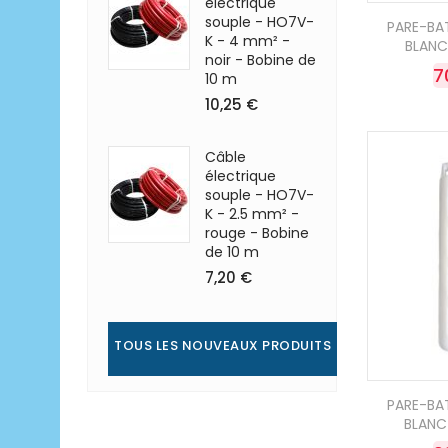
électrique
souple - HO7V-
PARE-BA
K - 4 mm² -
BLANC
noir - Bobine de
7
10 m
10,25 €
Câble
électrique
souple - HO7V-
K - 2.5 mm² -
rouge - Bobine
de 10 m
7,20 €
TOUS LES NOUVEAUX PRODUITS
PARE-BA
BLANC