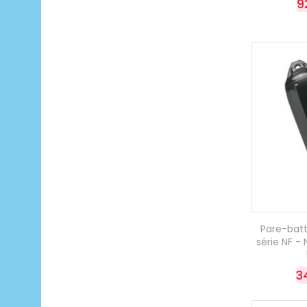
9
Pare-bat
série NF - 
3