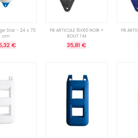
ge Star - 24 x 70
PB ARTICULE 15X60 NOIR +
PB ARTI
cm
BOUT 1 M
5,32 €
35,81 €