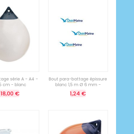
age série A - A4 -
Bout para-battage épissure
5 cm - blanc
blanc 1,5 m Ø 6 mm -
118,00 €
1,24 €