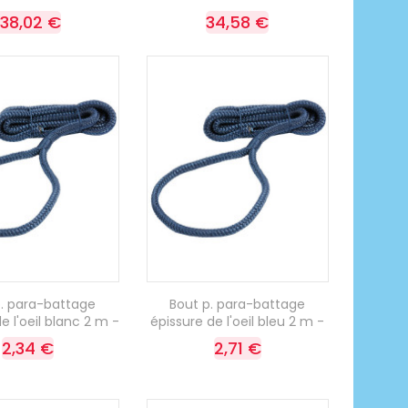
138,02 €
34,58 €
p. para-battage
Bout p. para-battage
e l'oeil blanc 2 m -
épissure de l'oeil bleu 2 m -
2,34 €
2,71 €