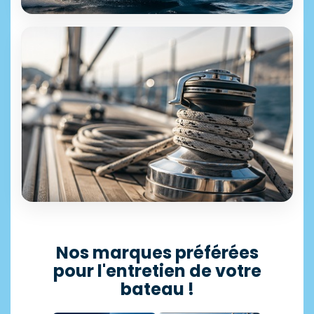
ÉQUIPEMENT & ACCESSOIRES
+25 000 références disponibles
Motonautisme
Découvrir →
SÉLECTION PROFESSIONNELLE
Accastillage
Nos marques préférées
pour l'entretien de votre
11 500 articles en stock
bateau !