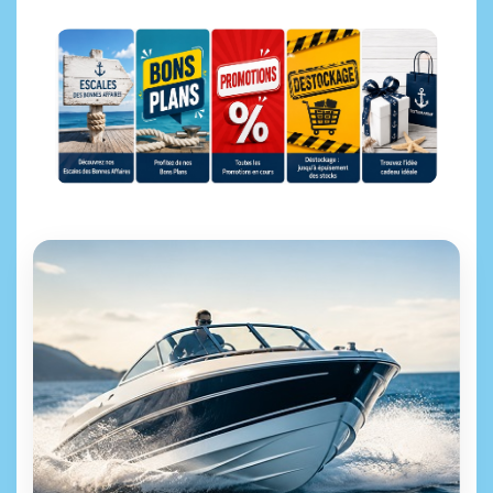
Escales des bonnes affaires
Bons Plans
Promotions
Déstockage
Idées cadeaux