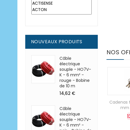
NOUVEAUX PRODUITS
NOS OF
Câble
électrique
souple - HO7V-
K - 6 mm² -
rouge - Bobine
de 10 m
14,62 €
Cadenas t
mm -
Câble
électrique
1
souple - HO7V-
K - 6 mm² -