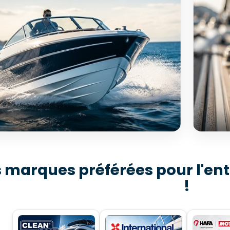
PEMENT & ACCESSOIRES
SÉL
 marques préférées pour l'ent
Ac
 000 références disponibles
!
tonautisme
11
ouvrir →
D