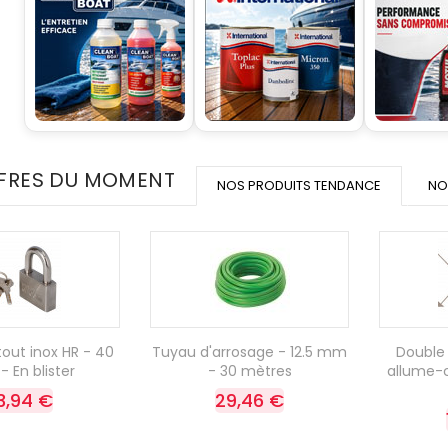
FRES DU MOMENT
NOS PRODUITS TENDANCE
NO
out inox HR - 40
Tuyau d'arrosage - 12.5 mm
Double 
 En blister
- 30 mètres
allume-c
3,94 €
29,46 €