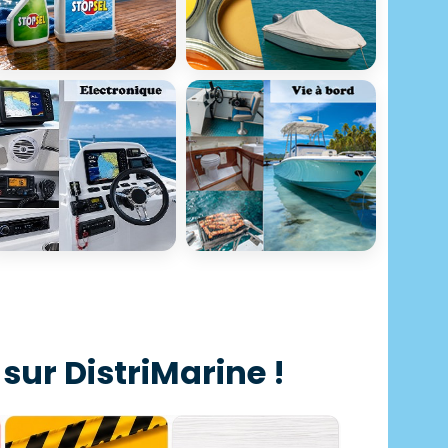
 sur DistriMarine !
Déstockage
Idées cadeaux