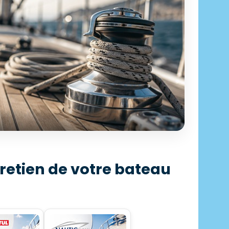
ECTION PROFESSIONNELLE
retien de votre bateau
castillage
 500 articles en stock
écouvrir →