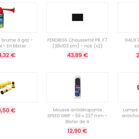
 brume à gaz -
FENDRESS Chaussette PB. F7
GALIX 
 - En blister
(38x103 cm) - noir (x2)
s
4,32 €
43,89 €
9,50 €
Mousse antidérapante
Lampe 
SPEED GRIP - 59 x 237 mm -
antichoc
Blister de 4
12,90 €