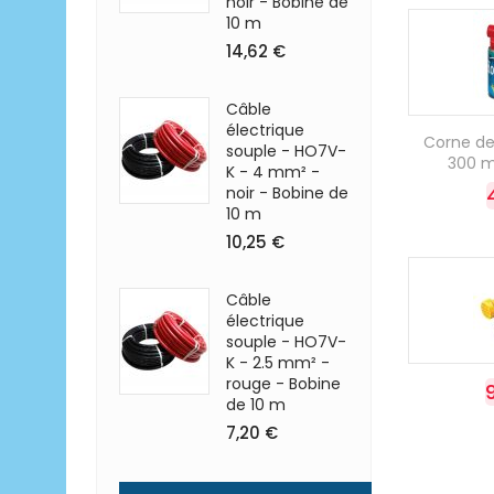
noir - Bobine de
10 m
14,62 €
Câble
électrique
Corne de
souple - HO7V-
300 ml
K - 4 mm² -
noir - Bobine de
10 m
10,25 €
Câble
électrique
souple - HO7V-
K - 2.5 mm² -
rouge - Bobine
de 10 m
7,20 €