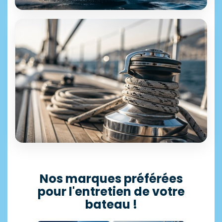
ÉQUIPEMENT & ACCESSOIRES
+25 000 références disponibles
Motonautisme
Découvrir →
SÉLECTION PROFESSIONNELLE
Accastillage
Nos marques préférées
pour l'entretien de votre
11 500 articles en stock
bateau !