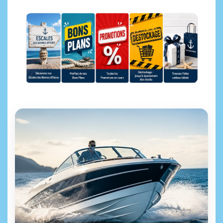
Escales des bonnes affaires
Bons Plans
Promotions
Déstockage
Idées cadeaux