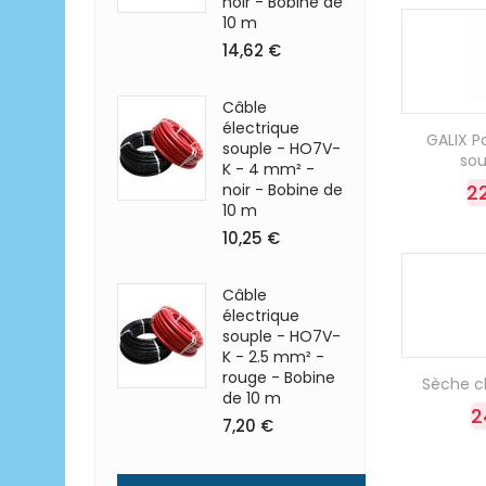
noir - Bobine de
10 m
14,62 €
Câble
électrique
GALIX P
souple - HO7V-
so
K - 4 mm² -
noir - Bobine de
2
10 m
10,25 €
Câble
électrique
souple - HO7V-
K - 2.5 mm² -
rouge - Bobine
Sèche ch
de 10 m
2
7,20 €