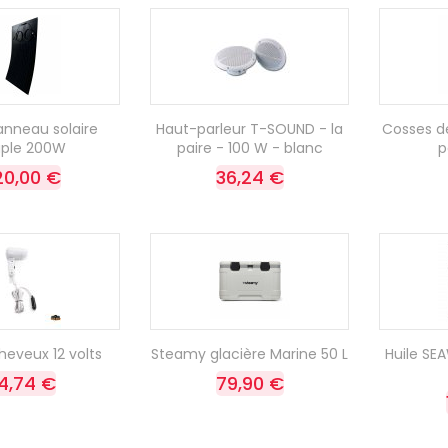
anneau solaire
Haut-parleur T-SOUND - la
Cosses de
uple 200W
paire - 100 W - blanc
p
20,00 €
36,24 €
eveux 12 volts
Steamy glacière Marine 50 L
Huile SE
4,74 €
79,90 €