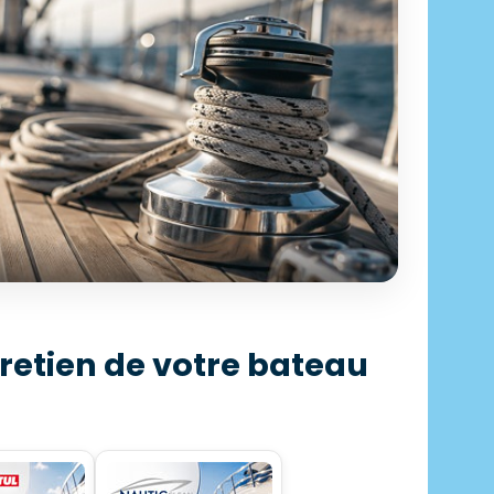
ECTION PROFESSIONNELLE
retien de votre bateau
castillage
 500 articles en stock
écouvrir →