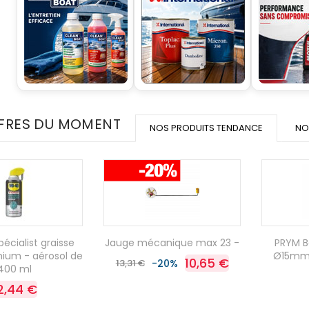
FRES DU MOMENT
NOS PRODUITS TENDANCE
NO
cialist graisse
Jauge mécanique max 23 -
PRYM B
thium - aérosol de
Ø15mm à
10,65 €
13,31 €
-20%
400 ml
2,44 €