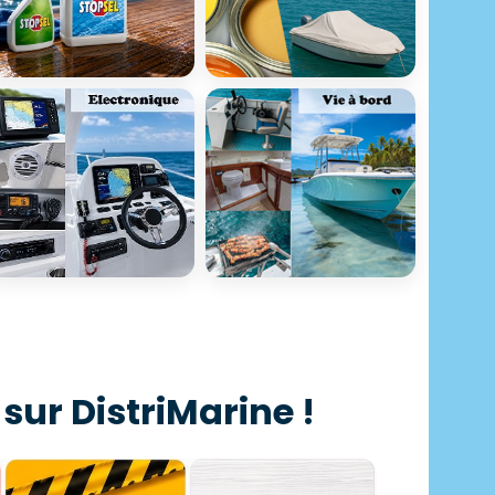
 sur DistriMarine !
Déstockage
Idées cadeaux