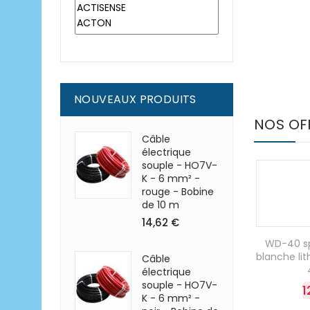
NOUVEAUX PRODUITS
NOS OF
Câble
électrique
souple - HO7V-
K - 6 mm² -
rouge - Bobine
de 10 m
14,62 €
WD-40 spé
blanche li
Câble
électrique
souple - HO7V-
1
K - 6 mm² -