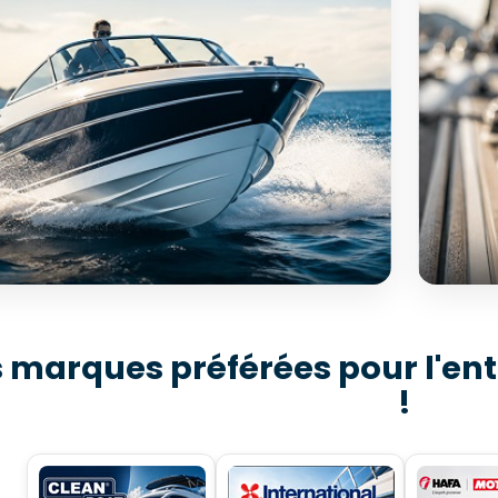
PEMENT & ACCESSOIRES
SÉL
 marques préférées pour l'ent
Ac
 000 références disponibles
!
tonautisme
11
ouvrir →
D