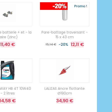
Promo !
 batterie + et - la
Pare-battage traversant -
aire (zinc)
15 x 43 cm
11,40 €
12,11 €
15,14 €
-20%
AWAY HB 4T 10W40
LALIZAS Ancre flottante
- 2 litres
Ø190cm
14,58 €
34,90 €